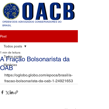
ORDEM DOS ADVOGADOS CONSERVADORES DO
BRASIL
Post
Todos posts
1 min de leitura
Todos posts
A Fração Bolsonarista da
Matérias
OAB
https://oglobo.globo.com/epoca/brasil/a-
fracao-bolsonarista-da-oab-1-24921653